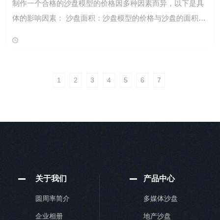
制作一个合格的沙盘模型的价格因多种因素而异，以下是具
体的影响因素： 沙盘面积：沙盘模型的价格与沙盘的面积大
小密切相关。一般来说，面积越大，制作成本越高。 制作工
艺：沙盘模型的制作工艺也会影
1
2
3
4
5
6
7
关于我们
产品中心
圆周率简介
多媒体沙盘
企业相册
地产沙盘