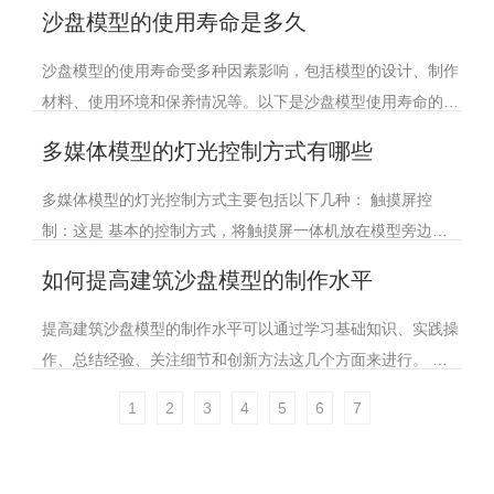
尺寸较大或形状复杂的模型需要更多的材料和更高的加工成
沙盘模型的使用寿命是多久
本。 零件材料：材料的难易
沙盘模型的使用寿命受多种因素影响，包括模型的设计、制作
材料、使用环境和保养情况等。以下是沙盘模型使用寿命的相
关信息： 正常使用情况下：高质量的工业沙盘模型可以使用
多媒体模型的灯光控制方式有哪些
多年。 极端使用条件下：使
多媒体模型的灯光控制方式主要包括以下几种： 触摸屏控
制：这是 基本的控制方式，将触摸屏一体机放在模型旁边或
将触摸屏镶入模型，自动演示或由讲解员、参观者通过手指触
如何提高建筑沙盘模型的制作水平
摸屏幕来演示。 IPAD遥控
提高建筑沙盘模型的制作水平可以通过学习基础知识、实践操
作、总结经验、关注细节和创新方法这几个方面来进行。 学
习基础知识 首先，需要了解材料特性，熟悉各种沙盘模型制
1
2
3
4
5
6
7
作材料的特点，如塑料、木材