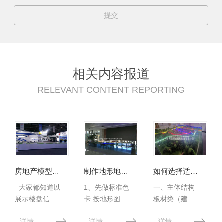
相关内容报道
RELEVANT CONTENT REPORTING
房地产模型制作一站式制作服务~
制作地形地貌沙盘模型时如何 颜色的准确性
如何选择适合建筑模型制作的材料
大家都知道以
1、先做标准色
一、主体结构
展示楼盘信息
卡 按地形图、
板材类（建筑
为主，然而展
卫星图、地质
墙体、楼板、
详情
详情
详情
示楼盘信息的
图例调出土
屋顶主材） 1.