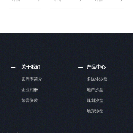
方式主要是通
壤、植被、水
KT 泡沫板（
过沙盘模型展
域、岩层标准
常用快速草
示整体项目信
色样，签字确
模） 优点：超
息，通过户型
认后再批量上
轻、易刀割、
模型展示楼盘
色，全程对照
价格极低、自
户型内部结
色卡。 2、统
带白 / 彩色；
构，区位
一基底材质 石
缺点：易磕碰
（域）沙盘模
膏、ABS、泡
掉渣、怕胶水
型展示楼盘周
沫、树脂基底
腐蚀、不能做
关于我们
产品中心
边信息交通与
吸水率不同会
精细成品； 适
未来规划发
偏色，先统一
用：1
圆周率简介
多媒体沙盘
展。当然还可
做
以
企业相册
地产沙盘
荣誉资质
规划沙盘
地形沙盘