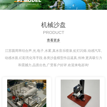
机械沙盘
PRODUCT
查看更多
江苏圆周率结合声,光,电子,水雾,真水音乐喷泉,虹灯闪烁,动感汽车,
动感水面,幻彩亮化等手段,各类沙盘模型作品逼真,传神,更具吸引力
和震撼力,品质出色,广受客户好评.欢迎来电咨询!